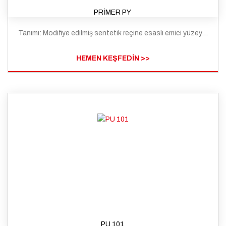
PRİMER PY
Tanımı: Modifiye edilmiş sentetik reçine esaslı emici yüzeyler için hazırlanmış uygulama öncesi yüzeylerin emiciliğini azaltan ve aderans sağlayan astar malzemesidir.
HEMEN KEŞFEDİN >>
PU 101