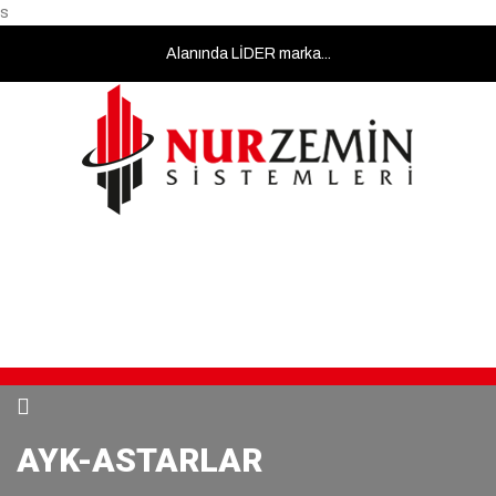
s
masa
Alanında LİDER marka...
sandalye
kiralama
masa
sandalye
kiralama
masa
sandalye
kiralama
Çalışma
Bizi Arayın
Bize Yazın
masa
08:00 - 18:00
0212 855 0665
info@nurzemin.com
sandalye
kiralama
masa
sandalye
kiralama
AYK-ASTARLAR
masa
sandalye