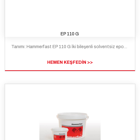
EP 110 G
Tanımı: Hammerfast EP 110 G İki bileşenli solventsiz epoksi reçine esaslı düşük viskoziteli aderans arttırıcı epoksi primerdir.
HEMEN KEŞFEDİN >>