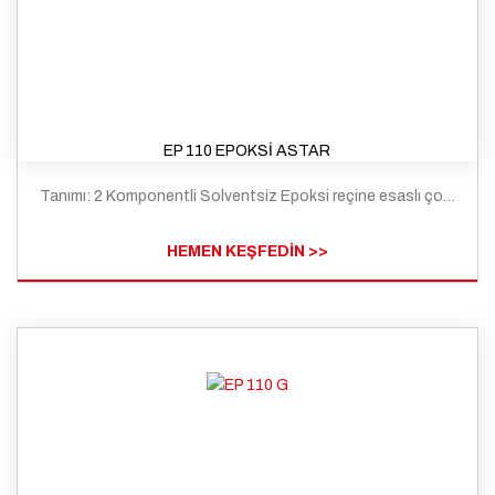
EP 110 EPOKSİ ASTAR
Tanımı: 2 Komponentli Solventsiz Epoksi reçine esaslı çok düşük viskoziteli bir zemin astarıdır.
HEMEN KEŞFEDİN >>