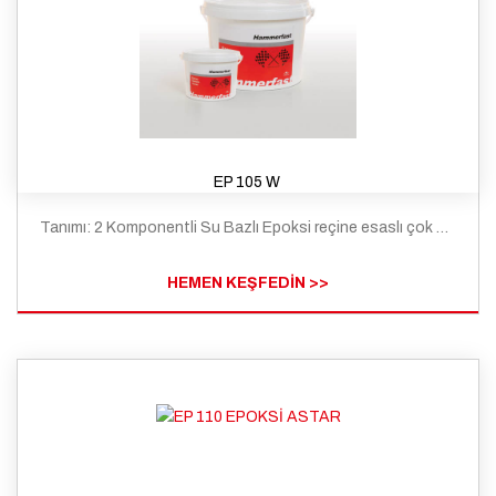
EP 105 W
Tanımı: 2 Komponentli Su Bazlı Epoksi reçine esaslı çok düşük viskoziteli bir zemin astarıdır.
HEMEN KEŞFEDİN >>