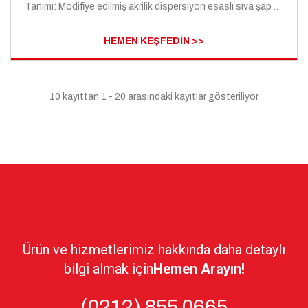
Tanımı: Modifiye edilmiş akrilik dispersiyon esaslı sıva şap ve harçlarda aderans ve su geçirimsizlik için kullanılan sıvı katkı malzemesidir.
HEMEN KEŞFEDİN >>
10 kayıttan 1 - 20 arasındaki kayıtlar gösteriliyor
Ürün ve hizmetlerimiz hakkında daha detaylı
bilgi almak için
Hemen Arayın!
(0212) 855 0665