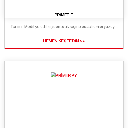
PRİMER E
Tanımı: Modifiye edilmiş sentetik reçine esaslı emici yüzeyler için hazırlanmış uygulama öncesi yüzeylerin emiciliğini azaltan ve aderans sağlayan astar malzemesidir.
HEMEN KEŞFEDİN >>