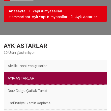
kiralama
pvc
Anasayfa
Yapı Kimyasalları
zemin
Hammerfast-Ayk Yapı Kimyasalları
Ayk-Astarlar
kaplama
AYK-ASTARLAR
10 Ürün gösteriliyor
Akrilik Esaslı Yapıştırıcılar
AYK-ASTARLAR
Derz Dolgu Çatlak Tamiri
Endüstriyel Zemin Kaplama