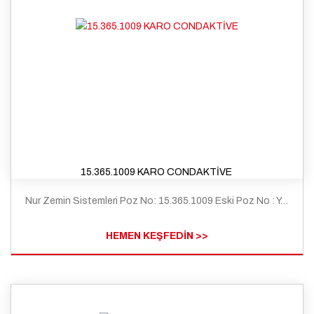
15.365.1009 KARO CONDAKTİVE
Nur Zemin Sistemleri Poz No: 15.365.1009 Eski Poz No : Y.25.116/A11 Tanım: Çimento esaslı kendiliğinden yerleşen (self leveling) harç ile ortalama 2 mm kalınlıkta zemin tesviyesi yapılması ve üzerine 2mm kalınlıkda pvc esaslı karo yer döseme kaplaması yapılması (homojen - Grup T)
HEMEN KEŞFEDİN >>