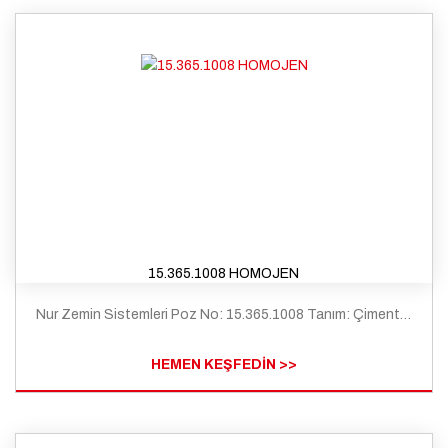
15.365.1008 HOMOJEN
Nur Zemin Sistemleri Poz No: 15.365.1008 Tanım: Çimento esaslı kendiliğinden yerleşen (self leveling) harç ile ortalama 2 mm kalınlıkta zemin tesviyesi yapılması ve üzerine 2mm kalınlıkda pvc esaslı yer döseme kaplaması yapılması (homojen - Grup T)
HEMEN KEŞFEDİN >>