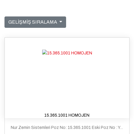
GELİŞMİŞ SIRALAMA
15.365.1001 HOMOJEN
Nur Zemin Sistemleri Poz No: 15.365.1001 Eski Poz No : Y.25.116/A03 Tanım: Çimento esaslı kendiliğinden yerleşen (self leveling) harç ile ortalama 2 mm kalınlıkta zemin tesviyesi yapılması ve üzerine 2 mm kalınlıkta pvc esaslı yer döseme malzemeleri ile döseme kaplaması yapılması (homojen - Grup P)