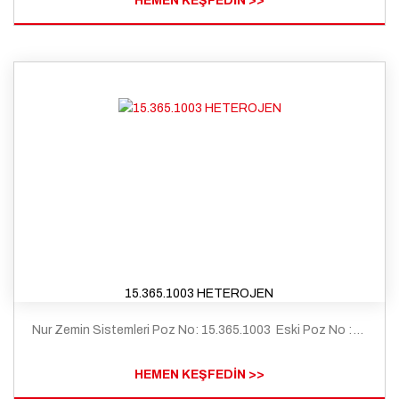
HEMEN KEŞFEDİN >>
15.365.1003 HETEROJEN
Nur Zemin Sistemleri Poz No: 15.365.1003 Eski Poz No : Y.25.116/A05 Tanım: Çimento esaslı kendiliğinden yerleşen (self leveling) harç ile ortalama 2 mm kalınlıkta zemin tesviyesi yapılması ve üzerine 2 mm kalınlıkta pvc esaslı yer döseme malzemeleri ile döseme kaplaması yapılması (heterojen - Grup T)
HEMEN KEŞFEDİN >>