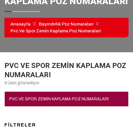
KAPLAMA POZ NUMARALARI
kiralama
pvc
zemin
Anasayfa
Bayındırlık Poz Numaraları
kaplama
Pvc Ve Spor Zemi̇n Kaplama Poz Numaralari
PVC VE SPOR ZEMİN KAPLAMA POZ
NUMARALARI
9 Ürün gösteriliyor
PVC VE SPOR ZEMİN KAPLAMA POZ NUMARALARI
FİLTRELER