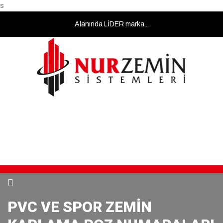
s
masa
Alanında LİDER marka...
sandalye
kiralama
masa
sandalye
kiralama
masa
sandalye
kiralama
Çalışma
Bizi Arayın
Bize Yazın
masa
08:00 - 18:00
0212 855 0665
info@nurzemin.com
sandalye
kiralama
masa
sandalye
kiralama
PVC VE SPOR ZEMİN
masa
sandalye