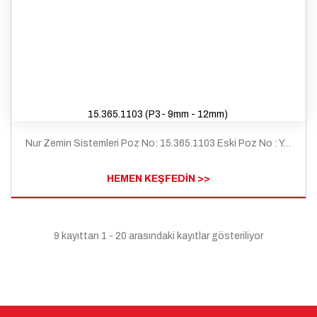
15.365.1103 (P3- 9mm - 12mm)
Nur Zemin Sistemleri Poz No: 15.365.1103 Eski Poz No : Y.25.116/S13 Tanım: Çimento esaslı kendiliğinden yerleşen (self leveling) harç ile ortalama 2 mm kalınlıkta zemin tesviyesi yapılması ve üzerine pvc esaslı spor zemin malzemeleri ile kapalı spor zeminlerde döşeme kaplaması yapılması (p3)
HEMEN KEŞFEDİN >>
9 kayıttan 1 - 20 arasındaki kayıtlar gösteriliyor