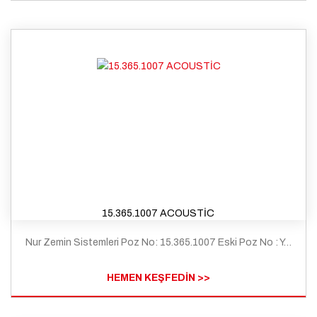
15.365.1007 ACOUSTİC
Nur Zemin Sistemleri Poz No: 15.365.1007 Eski Poz No : Y.25.116/A09 Tanım: Çimento esaslı kendiliğinden yerleşen (self leveling) harç ile ortalama 2 mm kalınlıkta zemin tesviyesi yapılması ve üzerine 3 mm kalınlıkta pvc esaslı yer döseme malzemeleri ile döseme kaplamas yapılması (heterojen - Grup T)
HEMEN KEŞFEDİN >>