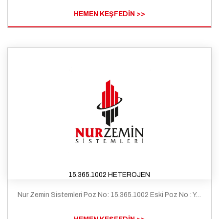
HEMEN KEŞFEDİN >>
15.365.1002 HETEROJEN
Nur Zemin Sistemleri Poz No: 15.365.1002 Eski Poz No : Y.25.116/A04 Tanım: Çimento esaslı kendiliğinden yerleşen (self leveling) harç ile ortalama 2 mm kalınlıkta zemin tesviyesi yapılması ve üzerine 2mm kalınlıkda pvc esaslı yer döseme kaplaması yapılması (heterojen - Grup T)