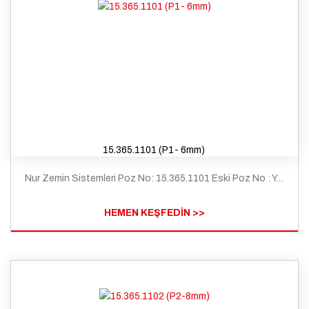
15.365.1101 (P1- 6mm)
Nur Zemin Sistemleri Poz No: 15.365.1101 Eski Poz No : Y.25.116/S11 Tanım: Çimento esaslı kendiliğinden yerleşen (self leveling) harç ile ortalama 2 mm kalınlıkta zemin tesviyesi yapılması ve üzerine pvc esaslı spor zemin malzemeleri ile kapalı spor zeminlerde döşeme kaplaması yapılması (p1)
HEMEN KEŞFEDİN >>