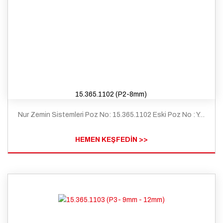
15.365.1102 (P2-8mm)
Nur Zemin Sistemleri Poz No: 15.365.1102 Eski Poz No : Y.25.116/S12 Tanım: Çimento esaslı kendiliğinden yerleşen (self leveling) harç ile ortalama 2 mm kalınlıkta zemin tesviyesi yapılması ve üzerine pvc esaslı spor zemin malzemeleri ile kapalı spor zeminlerde döşeme kaplaması yapılması (p2)
HEMEN KEŞFEDİN >>